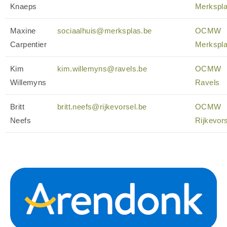
Knaeps
Merkspl
Maxine
sociaalhuis@merksplas.be
OCMW
Carpentier
Merkspl
Kim
kim.willemyns@ravels.be
OCMW
Willemyns
Ravels
Britt
britt.neefs@rijkevorsel.be
OCMW
Neefs
Rijkevor