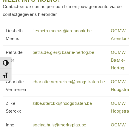
Contacteer de contactpersoon binnen jouw gemeente via de
contactgegevens hieronder.
Liesbeth
liesbeth.meeus@arendonk.be
OCMW
Meeus
Arendon
Petra de
petra.de.gier@baarle-hertog.be
OCMW
Gier
Baarle-
Toggle High Contrast
Hertog
Toggle Font size
Charlotte
charlotte.vermeiren@hoogstraten.be
OCMW
Vermeiren
Hoogstra
Zilke
zilke.sterckx@hoogstraten.be
OCMW
Sterckx
Hoogstra
Inne
sociaalhuis@merksplas.be
OCMW