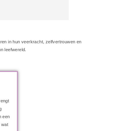
geren in hun veerkracht, zelfvertrouwen en
un leefwereld.
rengt
g
n een
j wat