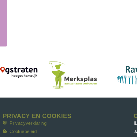
PRIVACY EN COOKIES
Privacyverklaring
I
Cookiebeleid
J