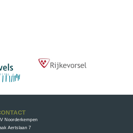
CONTACT
LV Noorderkempen
aak Aertslaan 7