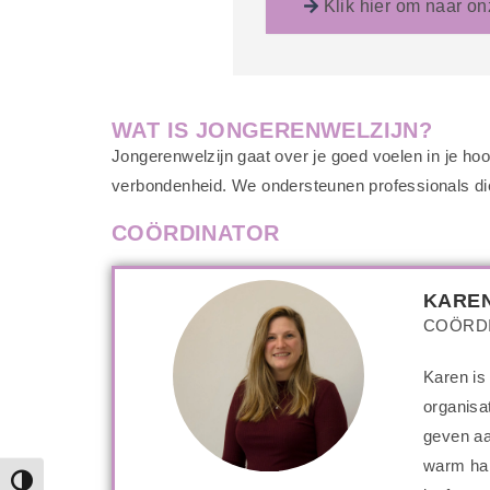
Klik hier om naar on
WAT IS JONGERENWELZIJN?
Jongerenwelzijn gaat over je goed voelen in je hoof
verbondenheid. We ondersteunen professionals die 
COÖRDINATOR
KAREN
COÖRD
Karen is
organisa
geven aa
warm hart
Toggle High Contrast