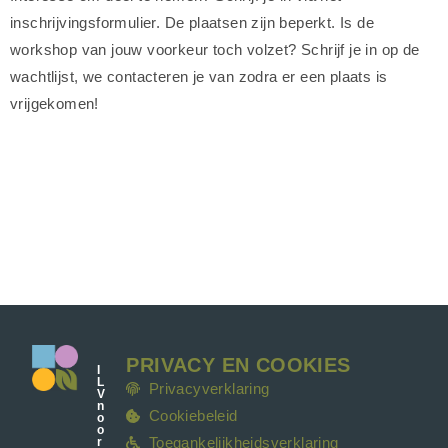
inschrijvingsformulier. De plaatsen zijn beperkt. Is de
workshop van jouw voorkeur toch volzet? Schrijf je in op de
wachtlijst, we contacteren je van zodra er een plaats is
vrijgekomen!
PRIVACY EN COOKIES
I
L
Privacyverklaring
V
n
Cookiebeleid
o
o
Toegankelijkheidsverklaring
r