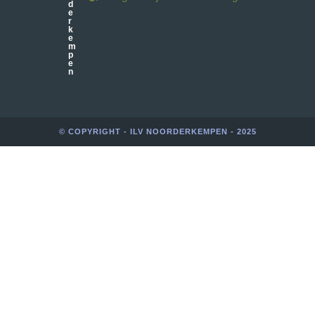
d
e
r
k
e
m
p
e
n
© COPYRIGHT - ILV NOORDERKEMPEN - 2025